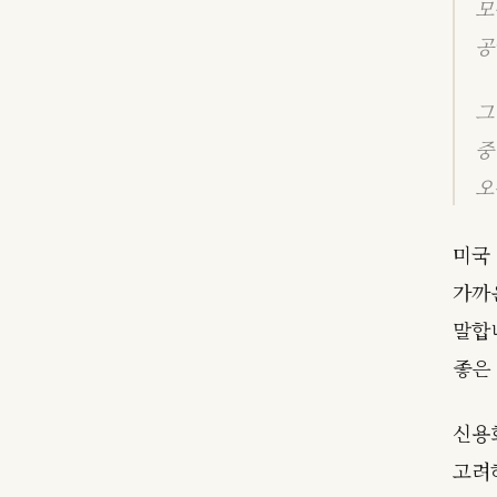
모
공
그
중
오
미국
가까
말합
좋은 
신용
고려