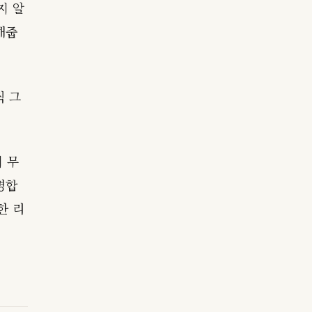
지 알
해줍
씩 그
 무
명합
한 리